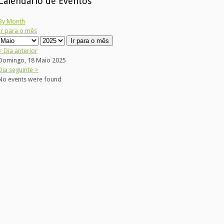
Calendário de Eventos
By Month
Ir para o mês
Ir para o mês
< Dia anterior
Domingo, 18 Maio 2025
Dia seguinte >
No events were found