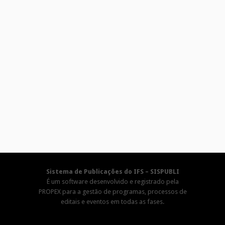
Sistema de Publicações do IFS – SISPUBLI
É um software desenvolvido e registrado pela
PROPEX para a gestão de programas, processos de
editais e eventos em todas as fases.