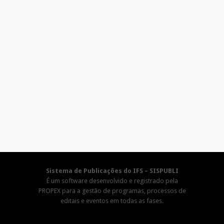
Sistema de Publicações do IFS – SISPUBLI
É um software desenvolvido e registrado pela
PROPEX para a gestão de programas, processos de
editais e eventos em todas as fases.