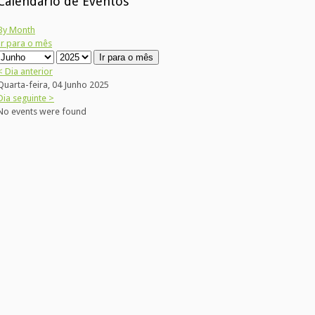
Calendário de Eventos
By Month
Ir para o mês
Ir para o mês
< Dia anterior
Quarta-feira, 04 Junho 2025
Dia seguinte >
No events were found