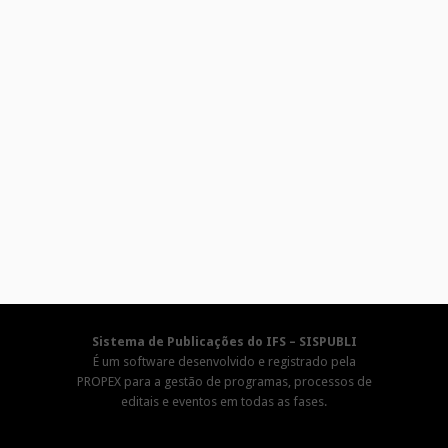
Sistema de Publicações do IFS – SISPUBLI
É um software desenvolvido e registrado pela
PROPEX para a gestão de programas, processos de
editais e eventos em todas as fases.