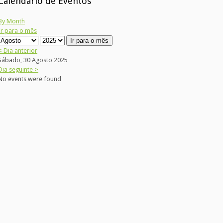
Calendário de Eventos
By Month
Ir para o mês
Ir para o mês
< Dia anterior
Sábado, 30 Agosto 2025
Dia seguinte >
No events were found