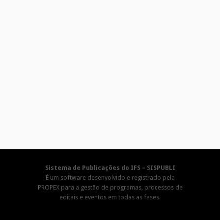
Sistema de Publicações do IFS – SISPUBLI
É um software desenvolvido e registrado pela
PROPEX para a gestão de programas, processos de
editais e eventos em todas as fases.