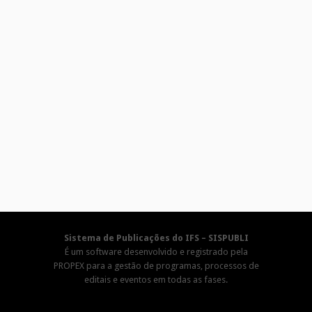
Sistema de Publicações do IFS – SISPUBLI
É um software desenvolvido e registrado pela
PROPEX para a gestão de programas, processos de
editais e eventos em todas as fases.