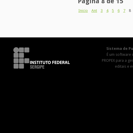
Pagina 8 de 15
Inicio
Ant
3
4
5
6
7
8
Sistema de Pu
É um software 
PROPEX para a ge
editais e 