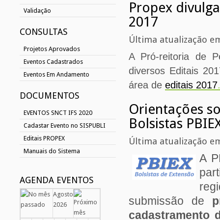
Propex divulga 
Validação
2017
CONSULTAS
Última atualização em
Projetos Aprovados
A Pró-reitoria de P
Eventos Cadastrados
diversos Editais 20
Eventos Em Andamento
área de
editais 2017
DOCUMENTOS
Orientações so
EVENTOS SNCT IFS 2020
Bolsistas PBIE
Cadastar Evento no SISPUBLI
Editais PROPEX
Última atualização e
Manuais do Sistema
A P
par
AGENDA EVENTOS
reg
Agosto
submissão de
p
2026
cadastramento d