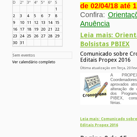
D
2ª
3ª
4ª
5ª
6ª
S
de 02/04/18 até 
1
Confira:
Orientaç
2
3
4
5
6
7
8
Anuência
9
10
11
12
13
14
15
16
17
18
19
20
21
22
Leia mais: Orient
23
24
25
26
27
28
29
Bolsistas PBIEX
30
31
Comunicado sobre Cr
Sem eventos
Editais Propex 2016
Ver calendário completo
Última atualização em Terça, 20 Fev
A PROPEX
Coordenadore
aprovados atr
alteração de
dos Program
PIBEX, cons
férias.
Leia mais: Comunicado sobr
Editais Propex 2016