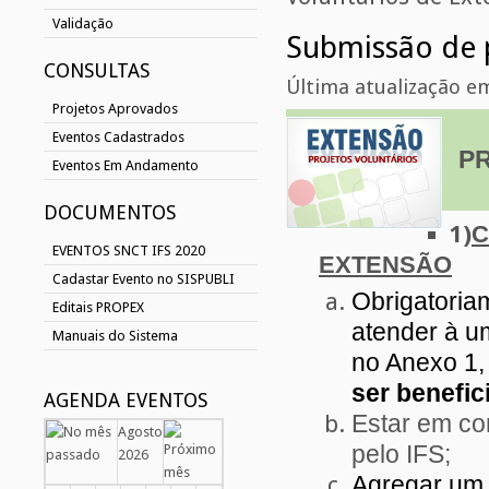
Validação
Submissão de p
CONSULTAS
Última atualização e
Projetos Aprovados
Eventos Cadastrados
P
Eventos Em Andamento
DOCUMENTOS
1)
C
EVENTOS SNCT IFS 2020
EXTENSÃO
Cadastar Evento no SISPUBLI
Obrigatoria
Editais PROPEX
atender à u
Manuais do Sistema
no Anexo 1
ser benefic
AGENDA EVENTOS
Estar em co
Agosto
pelo IFS;
2026
Agregar um 