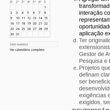
D
2ª
3ª
4ª
5ª
6ª
S
transformad
1
interação c
2
3
4
5
6
7
8
9
10
11
12
13
14
15
representam
16
17
18
19
20
21
22
oportunidad
23
24
25
26
27
28
29
aplicação ex
30
31
Ter original
Sem eventos
extensionis
Ver calendário completo
Gestor de A
Pesquisa e 
Projetos qu
definam cla
ser benefic
desenvolvi
exigências e
exigidos, s