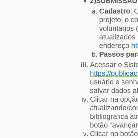
2)
SUBMISSÃO 
Cadastro
: 
projeto, o c
voluntários
atualizados
endereço
ht
Passos par
Acessar o Sist
https://publica
usuário e senh
salvar dados a
Clicar na opção
atualizando/co
bibliográfica a
botão “avançar
Clicar no botã