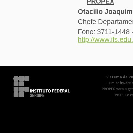
PROPEX
Otacílio Joaquim
Chefe Departament
Fone: 3711-1448 -
http://www.ifs.edu
Sistema de Pu
É um software 
PROPEX para a ge
editais e 