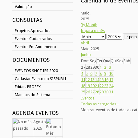
Calendário de Evento
Validação
Maio,
CONSULTAS
2025
By Month
Projetos Aprovados
Ir para o mês
Ir par
Eventos Cadastrados
Abril
Eventos Em Andamento
Maio 2025
Junho
DOCUMENTOS
Dom
Seg
Ter
Qua
Qui
Sex
Sáb
27
28
29
30
1
2
3
EVENTOS SNCT IFS 2020
4
5
6
7
8
9
10
Cadastar Evento no SISPUBLI
11
12
13
14
15
16
17
18
19
20
21
22
23
24
Editais PROPEX
25
26
27
28
29
30
31
Manuais do Sistema
Eventos
Todas as categorias...
Mostrar eventos de todas as cat
AGENDA EVENTOS
Agosto
2026