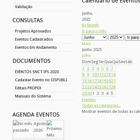
Calendário de Evento
Validação
Junho,
CONSULTAS
2025
By Month
Projetos Aprovados
Ir para o mês
Ir par
Eventos Cadastrados
Maio
Eventos Em Andamento
Junho 2025
Julho
DOCUMENTOS
Dom
Seg
Ter
Qua
Qui
Sex
Sáb
1
2
3
4
5
6
7
EVENTOS SNCT IFS 2020
8
9
10
11
12
13
14
Cadastar Evento no SISPUBLI
15
16
17
18
19
20
21
22
23
24
25
26
27
28
Editais PROPEX
29
30
1
2
3
4
5
Manuais do Sistema
Eventos
Todas as categorias...
Mostrar eventos de todas as cat
AGENDA EVENTOS
Agosto
2026